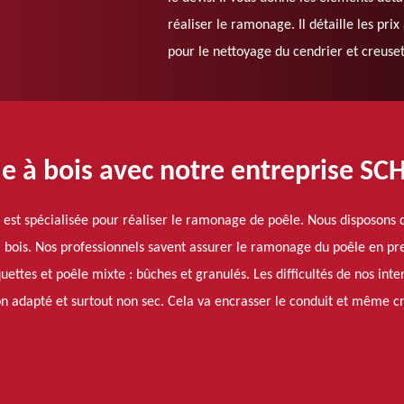
réaliser le ramonage. Il détaille les pri
pour le nettoyage du cendrier et creuset 
e à bois avec notre entreprise S
t spécialisée pour réaliser le ramonage de poêle. Nous disposons d
 bois. Nos professionnels savent assurer le ramonage du poêle en p
quettes et poêle mixte : bûches et granulés. Les difficultés de nos int
on adapté et surtout non sec. Cela va encrasser le conduit et même cr