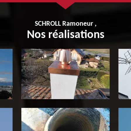
SCHROLL Ramoneur ,
Nos réalisations
Pose de tubage de cheminée
P
65
c