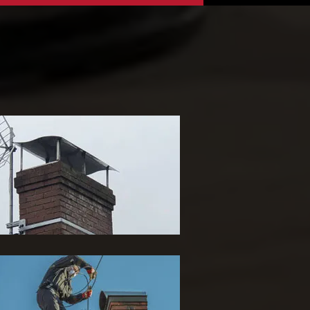
ose de chapeau de
heminée 65