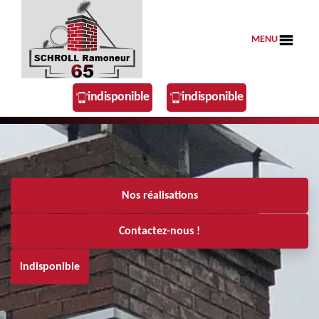
MENU
indisponible
indisponible
Nos réalisations
Contactez-nous !
indisponible