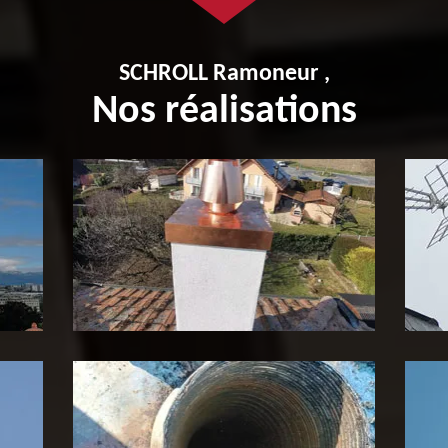
SCHROLL Ramoneur ,
Nos réalisations
Pose de tubage de cheminée
P
65
c