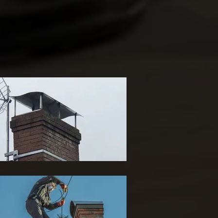
ose de chapeau de
heminée 65