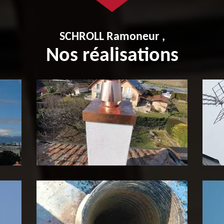
SCHROLL Ramoneur ,
Nos réalisations
Pose de tubage de cheminée
P
65
c