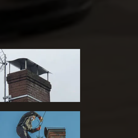
ose de chapeau de
heminée 65