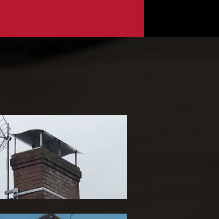
ose de chapeau de
heminée 65