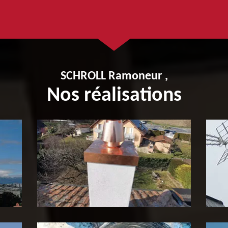
SCHROLL Ramoneur ,
Nos réalisations
Pose de tubage de cheminée
P
65
c