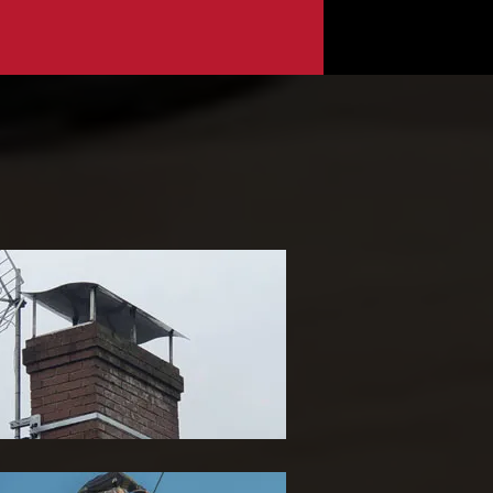
ose de chapeau de
heminée 65