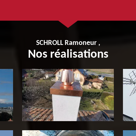
SCHROLL Ramoneur ,
Nos réalisations
Pose de tubage de cheminée
P
65
c