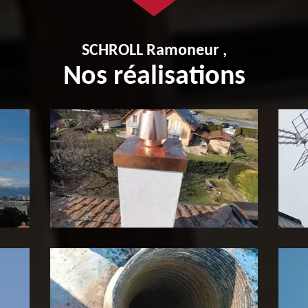
SCHROLL Ramoneur ,
Nos réalisations
Pose de tubage de cheminée
P
65
c