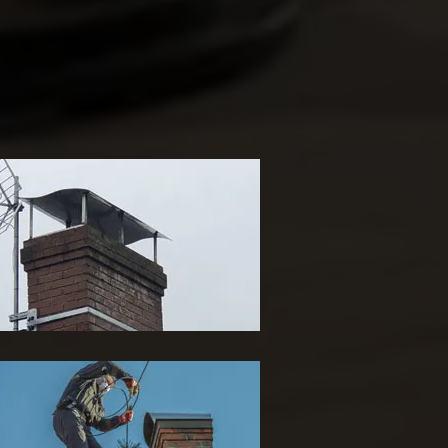
ose de chapeau de
heminée 65