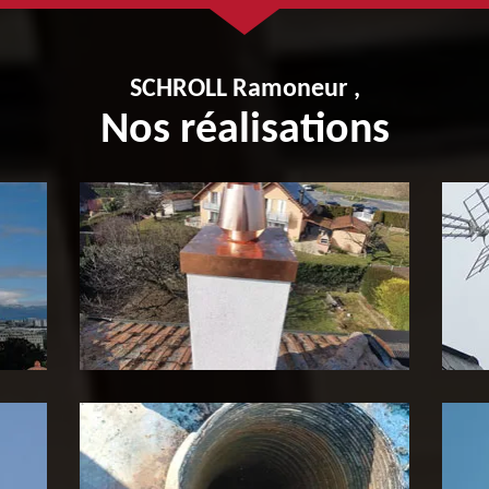
SCHROLL Ramoneur ,
Nos réalisations
Pose de tubage de cheminée
P
65
c