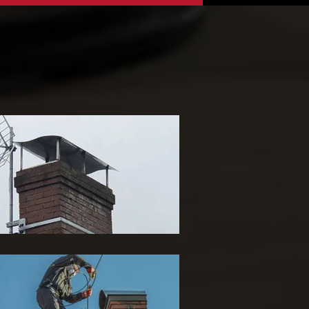
ose de chapeau de
heminée 65