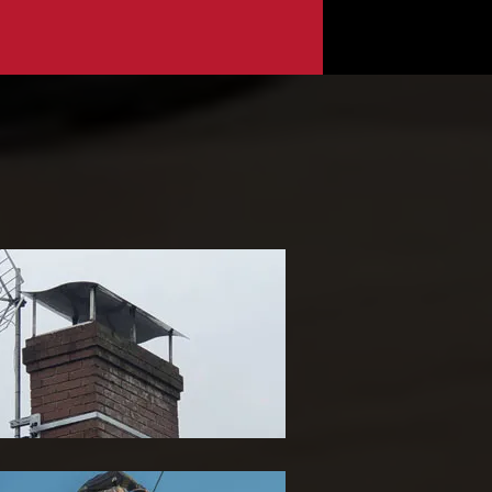
ose de chapeau de
heminée 65