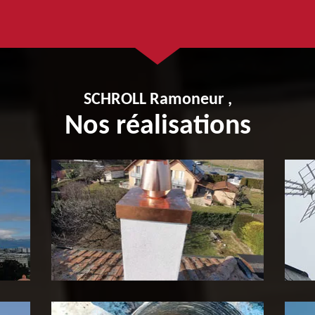
SCHROLL Ramoneur ,
Nos réalisations
Pose de tubage de cheminée
P
65
c