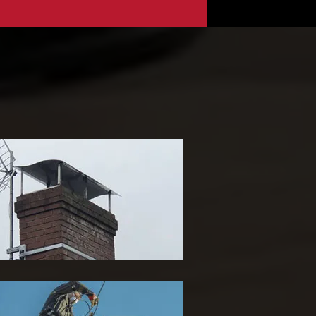
ose de chapeau de
heminée 65