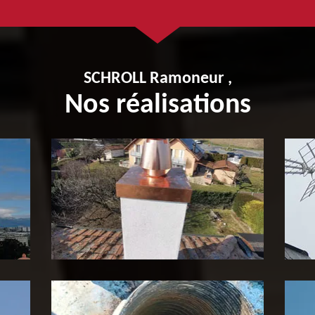
SCHROLL Ramoneur ,
Nos réalisations
Pose de tubage de cheminée
P
65
c