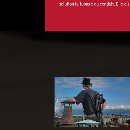
solution le tubage du conduit. Elle di
Ramoneur 65