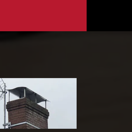
ose de chapeau de
heminée 65