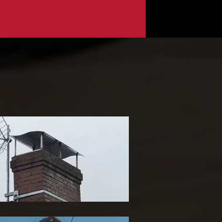
ose de chapeau de
heminée 65