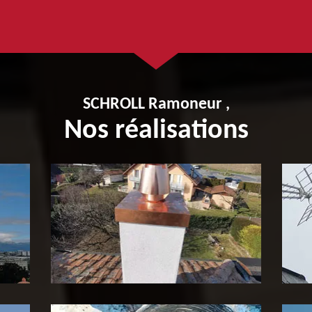
SCHROLL Ramoneur ,
Nos réalisations
Pose de tubage de cheminée
P
65
c